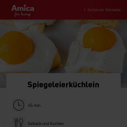
Zurück zur Startseite
Spiegeleierküchlein
45 min
Gebäck und Kuchen