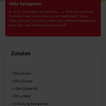
Süße Spiegeleier
Ei, ei, ei, was haben wir denn da… 🍳 Sind wir noch beim
Frühstück oder doch schon an der Kaffeetafel? Diese
süße optische Täuschung kann man selbstverständlich zu
jeder Tag- und Nachtzeit verspeisen 🤭
Zutaten
• 150 g Butter
• 200 g Zucker
• 4 Eier (Größe M)
• 300 g Mehl
• ½ Packung Backpulver