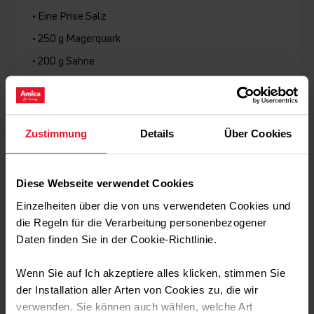
• Eine Prise Salz
• 250 g Magerquark
• 200 g Sahne
• 1 Packung Vanillezucker
• Eine Dose Pfirsiche
Zustimmung
Details
Über Cookies
Zubereitung:
Diese Webseite verwendet Cookies
Einzelheiten über die von uns verwendeten Cookies und
Den Backofen auf 180 Grad (Heißluft) vorheizen.
Eier zusammen mit 150 g Zucker cremig schlagen.
die Regeln für die Verarbeitung personenbezogener
Die Butter zerlassen und zusammen mit dem Mehl, Salz
Daten finden Sie in der Cookie-Richtlinie.
und Backpulver vorsichtig unter die Masse rühren.
Eine rechteckige Backform mit Backpapier auslegen und
Wenn Sie auf Ich akzeptiere alles klicken, stimmen Sie
den Teig darin verteilen.
Für 30 Minuten backen und vollständig abkühlen lassen.
der Installation aller Arten von Cookies zu, die wir
Anschließend in portionsgerechte Stücke schneiden.
verwenden. Sie können auch wählen, welche Art