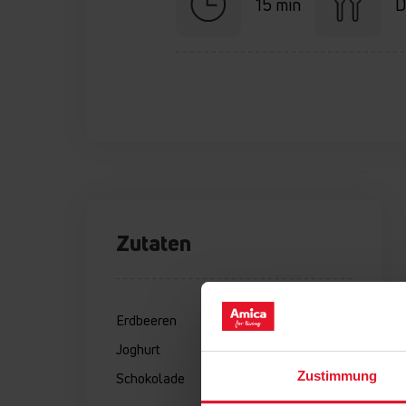
15 min
D
Zutaten
Erdbeeren
Joghurt
Zustimmung
Schokolade