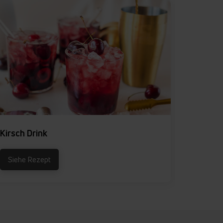
Kirsch Drink
Pancak
Siehe Rezept
Siehe 