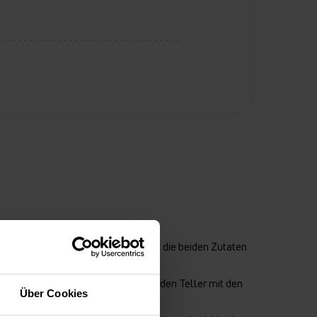
leine Stücke zu schneiden.
e den Naturjoghurt hinzu. Vermenge die beiden Zutaten
t.
 lege sie auf einen Teller. Stelle den Teller mit den
Über Cookies