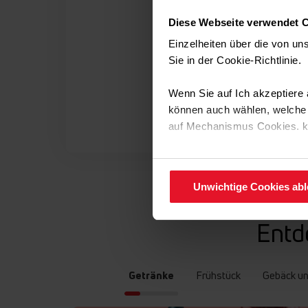
Diese Webseite verwendet 
Einzelheiten über die von u
Sie in der Cookie-Richtlinie
Wenn Sie auf Ich akzeptiere a
können auch wählen, welche A
auf Mechanismus Cookies. 
Sie können Ihre Cookie-Einste
Unwichtige Cookies ab
Entd
Getränke
Frühstück
Gebäck u