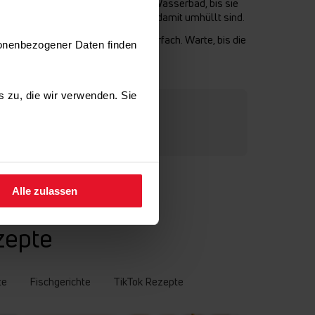
. Schmelze die Konfitüre in einem Wasserbad, bis sie
e Konfitüre, sodass sie vollständig damit umhüllt sind.
und stelle sie zurück in das Gefrierfach. Warte, bis die
sonenbezogener Daten finden
nd.
es zu, die wir verwenden. Sie
fen.
Alle zulassen
zepte
te
Fischgerichte
TikTok Rezepte