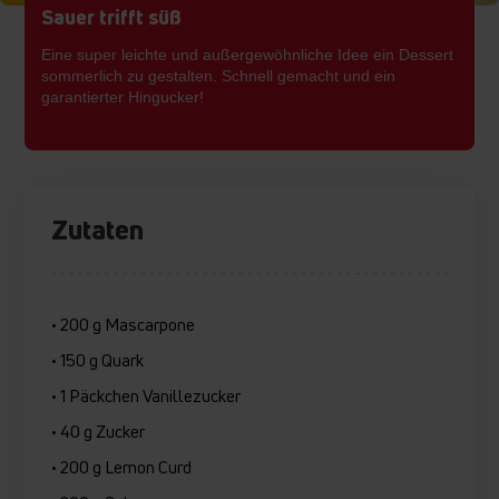
Sauer trifft süß
Eine super leichte und außergewöhnliche Idee ein Dessert
sommerlich zu gestalten. Schnell gemacht und ein
garantierter Hingucker!
Zutaten
• 200 g Mascarpone
• 150 g Quark
• 1 Päckchen Vanillezucker
• 40 g Zucker
• 200 g Lemon Curd