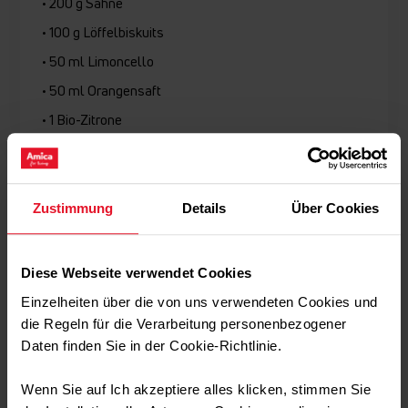
• 200 g Sahne
• 100 g Löffelbiskuits
• 50 ml Limoncello
• 50 ml Orangensaft
• 1 Bio-Zitrone
Zubereitung:
Zustimmung
Details
Über Cookies
Die Sahne mit dem Handmixer steif schlagen.
Anschließend die Mascarpone und den Quark, sowie den
Diese Webseite verwendet Cookies
Zucker dazugeben und alles miteinander verrühren.
Einzelheiten über die von uns verwendeten Cookies und
Die Mascarpone zusammen mit der Milch, dem restlichen
Zucker bzw. Vanillezucker zu einer Masse verrühren.
die Regeln für die Verarbeitung personenbezogener
Limoncello, Orangen- und Zitronensaft miteinander
Daten finden Sie in der Cookie-Richtlinie.
verrühren. Nun die Löffelbiskuits in die Flüssigkeit geben
und wenden.
Wenn Sie auf Ich akzeptiere alles klicken, stimmen Sie
Anschließend den Boden einer Auflaufform mit einer