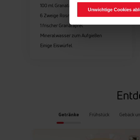
100 ml Granatapfelsaft
Unwichtige Cookies ab
6 Zweige Rosmarin
1 frischer Granatapfel
Mineralwasser zum Aufgießen
Einige Eiswürfel
Entd
Getränke
Frühstück
Gebäck u