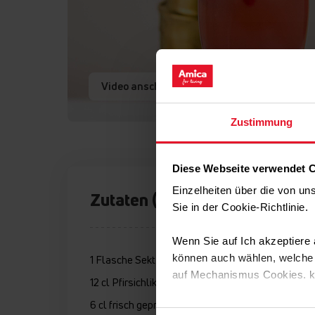
Video anschauen
Zustimmung
Diese Webseite verwendet 
Einzelheiten über die von u
Zutaten (6 Pers.)
Sie in der Cookie-Richtlinie
Wenn Sie auf Ich akzeptiere a
können auch wählen, welche A
1 Flasche Sekt
auf Mechanismus Cookies. 
12 cl Pfirsichlikör
6 cl frisch gepresster Zitronensaft
Sie können Ihre Cookie-Einste