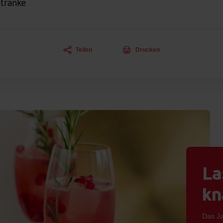
tränke
Teilen
Drucken
La
kn
Das Ja