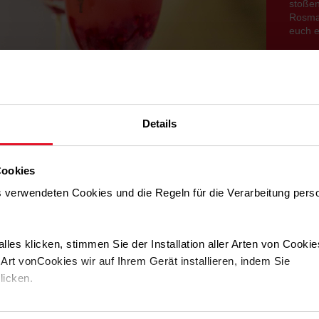
stoßen
Rosmar
euch e
Details
Cookies
Zubereitung:
ns verwendeten Cookies und die Regeln für die Verarbeitung per
.
In einen Shaker eine Handvoll Eiswürfel geben.
lles klicken, stimmen Sie der Installation aller Arten von Cooki
Dann den Pfirsichlikör, Zitronen- und Granatapfelsaft hinzu
rt vonCookies wir auf Ihrem Gerät installieren, indem Sie
klicken.
Alles auf sechs Gläser verteilen und die Granatapfelkerne a
Mit dem Sekt aufgießen und dem Rosmarin garnieren.
llungen jederzeit ändern, indem Sie die Cookie-Richtlinie .aufru