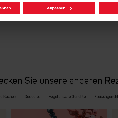
lehnen
Anpassen
ecken Sie unsere anderen Re
nd Kuchen
Desserts
Vegetarische Gerichte
Fleischgerich