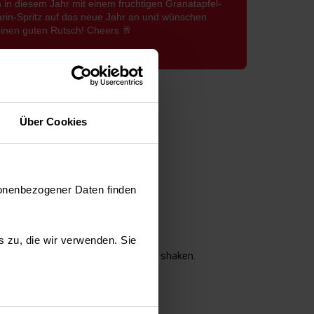
 in diesem Jahr mit einem fruchtigen Granatapfel-
in-Spritz auf das neue Jahr an und wünschen
inen guten Rutsch! Cheers 🥂
Über Cookies
sonenbezogener Daten finden
es zu, die wir verwenden. Sie
fügen und alles kräftig 20 Sekunden shaken.
uf die Gläser verteilen.
fen.