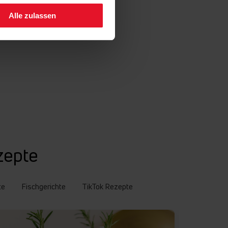
Alle zulassen
zepte
te
Fischgerichte
TikTok Rezepte