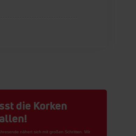
sst die Korken
allen!
hresende nähert sich mit großen Schritten. Wir