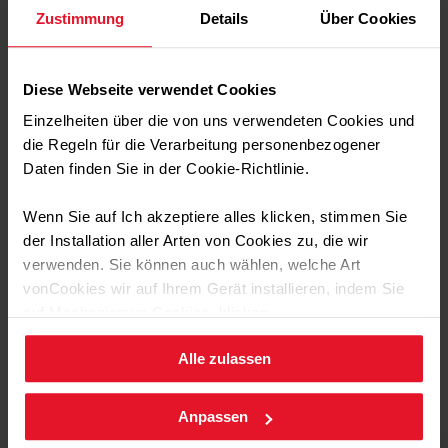
Nach dem Rühren wieder in den Topf geben und unter
Zustimmung
Details
Über Cookies
Rühren erhitzen, bis die Maße leicht Puddingartig wird,
dann sofort vom Herd nehmen und leicht abkühlen lassen.
Anschließend die Maße in eine Kastenform (ca. 17 cm lang)
Diese Webseite verwendet Cookies
geben und abgedeckt (am besten über Nacht) ins Eisfach
Einzelheiten über die von uns verwendeten Cookies und
geben.
die Regeln für die Verarbeitung personenbezogener
Nach Belieben Kugeln abnehmen und mit etwas weiterem
Daten finden Sie in der Cookie-Richtlinie.
schwarzen Sesam bestreut servieren.
Wenn Sie auf Ich akzeptiere alles klicken, stimmen Sie
der Installation aller Arten von Cookies zu, die wir
verwenden. Sie können auch wählen, welche Art
Entdecken Sie unsere anderen
vonCookies wir auf Ihrem Gerät installieren, indem Sie
Rezepte
auf Mechanismus Cookies. klicken.
Alle zulassen
Sie können Ihre Cookie-Einstellungen jederzeit ändern,
Getränke
Frühstück
Gebäck und Kuchen
Desserts
indem Sie die Cookie-Richtlinie .aufrufen.
Anpassen