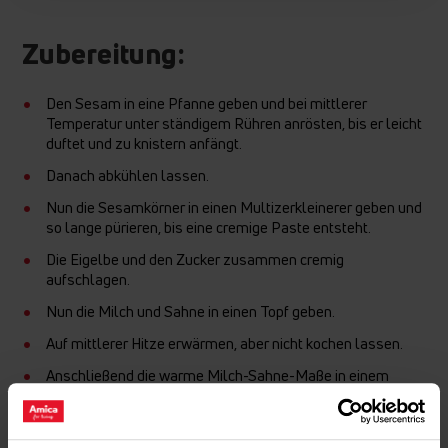
Zubereitung:
Den Sesam in eine Pfanne geben und bei mittlerer
Temperatur unter ständigem Rühren anrösten, bis er leicht
duftet und zu knistern anfängt.
Danach abkühlen lassen.
Nun die Sesamkörner in einen Multizerkleinerer geben und
so lange pürieren, bis eine cremige Paste entsteht.
Die Eigelbe und den Zucker zusammen cremig
aufschlagen.
Nun die Milch und Sahne in einen Topf geben.
Auf mittlerer Hitze erwärmen, aber nicht kochen lassen.
Anschließend die warme Milch-Sahne-Maße in einem
kleinen Strahl und unter Rühren zu der Eismasse rühren.
Die Masse sollte dabei nicht stocken.