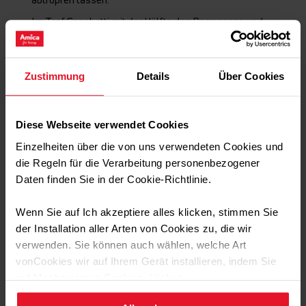
Im Topf Spaghetti mit der Hälfte des Parmesans und
Tomaten-Speck-Sauce mischen. Ggf. mit Salz und Pfeffer
nachwürzen.
Spaghetti alla Amatriciana auf Tellern anrichten und mit
Zustimmung
Details
Über Cookies
restlichem Parmesan bestreut servieren.
Diese Webseite verwendet Cookies
Tipp vom Chefkoch:
Einzelheiten über die von uns verwendeten Cookies und
die Regeln für die Verarbeitung personenbezogener
Tipp: Wenn du es etwas schärfer und würziger
Daten finden Sie in der Cookie-Richtlinie.
magst, kannst du die Spaghetti alla Amatriciana
zusätzlich mit Chili würzen oder anstatt des
Wenn Sie auf Ich akzeptiere alles klicken, stimmen Sie
Parmesans Pecorino verwenden. Dieser wird, im
Gegensatz zu Parmesan, nicht aus Kuhmilch,
der Installation aller Arten von Cookies zu, die wir
sondern Schafsmilch hergestellt. Dadurch ist er im
verwenden. Sie können auch wählen, welche Art
Geschmack etwas intensiver.
vonCookies wir auf Ihrem Gerät installieren, indem Sie
auf Mechanismus Cookies. klicken.