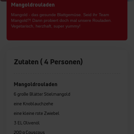
Mangoldrouladen
Mangold - das gesunde Blattgemüse. Seid ihr Team
Mangold?! Dann probiert doch mal unsere Rouladen.
Vegetarisch, herzhaft, super yummy!
Zutaten ( 4 Personen)
Mangoldrouladen
6 große Blätter Stielmangold
eine Knoblauchzehe
eine kleine rote Zwiebel
3 EL Olivenöl
200 g Couscous