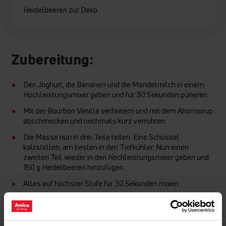
Heidelbeeren zur Deko
Zubereitung:
Den Joghurt, die Bananen und die Mandelmilch in einem
Hochleistungsmixer geben und für 30 Sekunden pürieren.
Mit der Bourbon Vanille verfeinern und mit dem Ahornsirup
abschmecken und nochmals kurz verrühren.
Die Masse nun in drei Teile teilen. Eine Schüssel
kaltstellen, am besten in den Tiefkühler. Nun einen
zweiten Teil wieder in den Hochleistungsmixer geben und
150 g Heidelbeeren hinzufügen.
Alles auf höchster Stufe für 30 Sekunden mixen.
Die Masse in eine Schüssel füllen und für 20 Minuten in
den Tiefkühler stellen.
Jetzt den dritten Teil in die Küchenmaschine geben, die