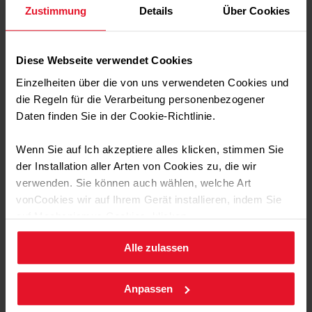
Zustimmung
Details
Über Cookies
restlichen Heidelbeeren und Brombeeren dazu geben und
auf ebenfalls für 30 Sekunden mixen.
Auch diese Masse für 20 Minuten in den Tiefkühler stellen.
Diese Webseite verwendet Cookies
Jetzt vorsichtig die dunkele Masse auf zwei Gläser
Einzelheiten über die von uns verwendeten Cookies und
verteilen.
die Regeln für die Verarbeitung personenbezogener
Dann die mittlere Masse vorsichtig darauf gießen und zum
Daten finden Sie in der Cookie-Richtlinie.
Schluss die helle Masse einfüllen.
Wenn Sie auf Ich akzeptiere alles klicken, stimmen Sie
der Installation aller Arten von Cookies zu, die wir
verwenden. Sie können auch wählen, welche Art
Entdecken Sie unsere anderen
vonCookies wir auf Ihrem Gerät installieren, indem Sie
Rezepte
auf Mechanismus Cookies. klicken.
Alle zulassen
Sie können Ihre Cookie-Einstellungen jederzeit ändern,
Getränke
Frühstück
Gebäck und Kuchen
Desserts
indem Sie die Cookie-Richtlinie .aufrufen.
Anpassen