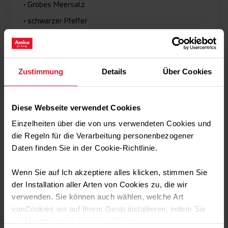
• Grobes Meersalz
• schwarzer Pfeffer
Zubereitung:
Zustimmung
Details
Über Cookies
Dressing
Diese Webseite verwendet Cookies
Die Knoblauchzehe schälen und sehr fein hacken
Einzelheiten über die von uns verwendeten Cookies und
Den frischen Ingwer schälen und fein reiben.
Die Tahinipaste mit dem Zitronensaft in einer kleinen
die Regeln für die Verarbeitung personenbezogener
Schüssel verrühren, bis eine zähe Masse entsteht.
Daten finden Sie in der Cookie-Richtlinie.
Nach und nach 3–5 EL warmes Wasser einrühren, bis das
Dressing eine cremige, flüssige Konsistenz hat.
Wenn Sie auf Ich akzeptiere alles klicken, stimmen Sie
Knoblauch, geriebenen Ingwer und Ahornsirup
unterrühren. Mit grobem Meersalz und frisch gemahlenem
der Installation aller Arten von Cookies zu, die wir
schwarzen Pfeffer würzen.
verwenden. Sie können auch wählen, welche Art
Abschmecken und je nach Bedarf mit etwas mehr
vonCookies wir auf Ihrem Gerät installieren, indem Sie
Zitronensaft, Wasser oder Ahornsirup nachwürzen.
auf Mechanismus Cookies. klicken.