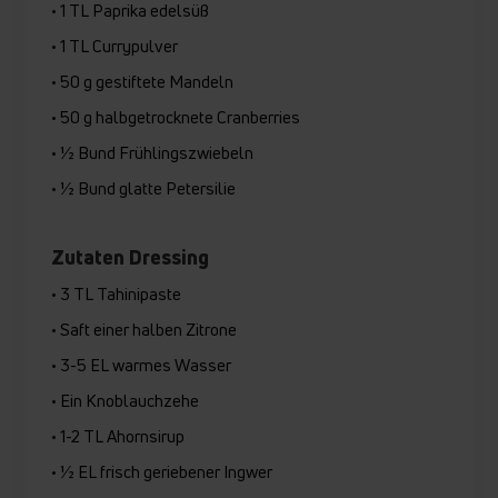
• 1 TL Paprika edelsüß
• 1 TL Currypulver
• 50 g gestiftete Mandeln
• 50 g halbgetrocknete Cranberries
• ½ Bund Frühlingszwiebeln
• ½ Bund glatte Petersilie
Zutaten Dressing
• 3 TL Tahinipaste
• Saft einer halben Zitrone
• 3-5 EL warmes Wasser
• Ein Knoblauchzehe
• 1-2 TL Ahornsirup
• ½ EL frisch geriebener Ingwer